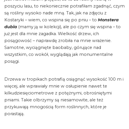
poszyciu lasu, to niekoniecznie potrafiłam zgadnąć, czym
są rośliny wysoko nade mną. Tak, jak na zdjęciu z
Kostaryki – wiem, co wspina się po pniu – to
Monstera
dubia
(mamy ją w kolekcji), ale po czym się wspina – to
już jest dla mnie zagadka. Wielkość drzew, ich
posągowość – naprawdę zrobiła na mnie wrażenie.
Samotne, wyciągnięte baobaby, górujące nad
wszystkim, co wokół, wyglądają jak monumentalne
posągi.
Drzewa w tropikach potrafią osiągnąć wysokość 100 m i
więcej, ale wprawiały mnie w osłupienie nawet te
kilkudziesięciometrowe z potężnymi, obrośniętymi
pniami. Takie olbrzymy są niesamowite, ale też
przykuwają mnogością form roślinnych, które je
porastają.