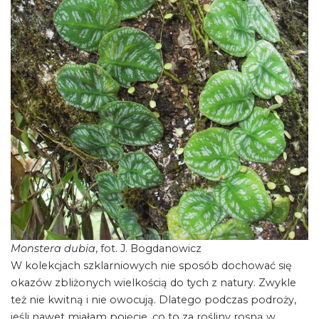
Monstera dubia
, fot. J. Bogdanowicz
W kolekcjach szklarniowych nie sposób dochować się
okazów zbliżonych wielkością do tych z natury. Zwykle
też nie kwitną i nie owocują. Dlatego podczas podroży,
jeśli nawet miałam pojęcie, co to za rośliny rosną w