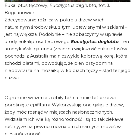
Eukaliptus tęczowy,
Eucalyptus deglubta,
fot. J.
Bogdanowicz
Zdecydowanie różnica w pokroju drzew w ich
naturalnym środowisku, z tymi uprawianymi w szklarni –
jest największa. Podobnie – nie zobaczymy w uprawie
urody eukaliptusa tęczowego
Eucalyptus deglubta
.
Ten
amerykański gatunek (znaczna większość eukaliptusów
pochodzi z Australii) ma niezwykle kolorową korę, która
schodzi płatami, powodując, że pień przypomina
niepowtarzalną mozaikę w kolorach tęczy – stąd też jego
nazwa.
Ogromne wrażenie zrobiły też na mnie też drzewa
porośnięte epifitami. Wykorzystują one gałęzie drzew,
żeby móc rosnąć w miejscach nasłonecznionych.
Widziałam ich wielką różnorodność i są to tak ciekawe
rośliny, że na pewno można o nich samych mówić w
nieskończoność.