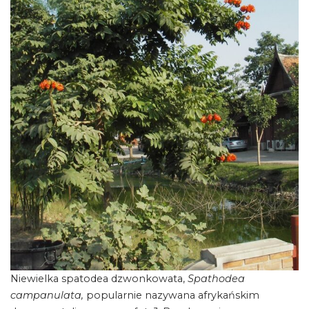
Niewielka spatodea dzwonkowata,
Spathodea
campanulata,
popularnie nazywana afrykańskim