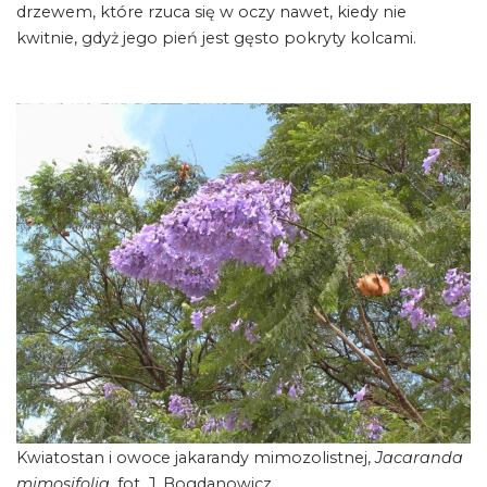
drzewem, które rzuca się w oczy nawet, kiedy nie
kwitnie, gdyż jego pień jest gęsto pokryty kolcami.
Kwiatostan i owoce jakarandy mimozolistnej,
Jacaranda
mimosifolia
, fot. J. Bogdanowicz