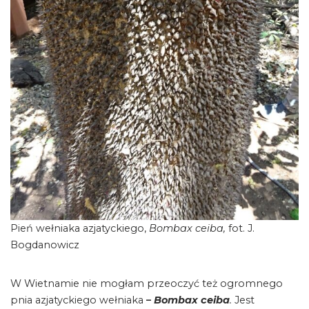
Pień wełniaka azjatyckiego,
Bombax ceiba,
fot. J.
Bogdanowicz
W Wietnamie nie mogłam przeoczyć też ogromnego
pnia azjatyckiego wełniaka
–
Bombax ceiba
.
Jest