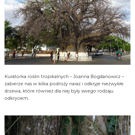
Kuratorka roślin tropikalnych – Joanna Bogdanowicz –
zabierze nas w kilka podroży naraz i odkryje niezwykłe
drzewa, które również dla niej były swego rodzaju
odkryciem.