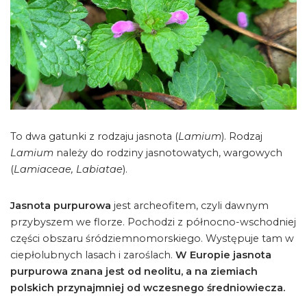
To dwa gatunki z rodzaju jasnota (
Lamium
). Rodzaj
Lamium
należy do rodziny jasnotowatych, wargowych
(
Lamiaceae, Labiatae
).
Jasnota purpurowa
jest archeofitem, czyli dawnym
przybyszem we florze. Pochodzi z północno-wschodniej
części obszaru śródziemnomorskiego. Występuje tam w
ciepłolubnych lasach i zaroślach.
W Europie jasnota
purpurowa znana jest od neolitu, a na ziemiach
polskich przynajmniej od wczesnego średniowiecza.