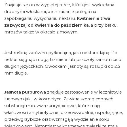
Znajduje się on w wygiętej rurce, która jest wyściełana
drobnymi włoskami, a ich zadanie polega na
zapobieganiu wysychaniu nektaru.
Kwitnienie trwa
zazwyczaj od kwietnia do października,
a przy braku
mrozów także w okresie zimowym.
Jest rośliną zarówno pyłkodajną, jak i nektarodajną. Po
nektar sięgnąć mogą trzmiele lub pszczoły samotnice o
długich języczkach. Owockami jasnoty są rozłupki do 2,5
mm długie.
Jasnota purpurowa
znajduje zastosowanie w lecznictwie
ludowym jak i w kosmetyce. Zawiera szereg cennych
substancji m.in. związki irydoidowe, które mają
właściwości antybiotyczne, przeciwzapalne, uspokajające,
przeciwgrzybicze oraz wzmagają wydzielanie soku
żołądkowego. Natomiast w kosmetyce związki te mają