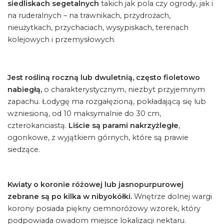
siedliskach segetalnych
takich jak pola czy ogrody, jak i
na ruderalnych – na trawnikach, przydrożach,
nieużytkach, przychaciach, wysypiskach, terenach
kolejowych i przemysłowych.
Jest rośliną roczną lub dwuletnią, często fioletowo
nabiegłą,
o charakterystycznym, niezbyt przyjemnym
zapachu. Łodygę ma rozgałęzioną, pokładającą się lub
wzniesioną, od 10 maksymalnie do 30 cm,
czterokanciastą.
Liście są parami nakrzyżległe
,
ogonkowe, z wyjątkiem górnych, które są prawie
siedzące.
Kwiaty o koronie różowej lub jasnopurpurowej
zebrane są po kilka w nibyokółki.
Wnętrze dolnej wargi
korony posiada piękny ciemnoróżowy wzorek, który
podpowiada owadom miejsce lokalizacji nektaru.