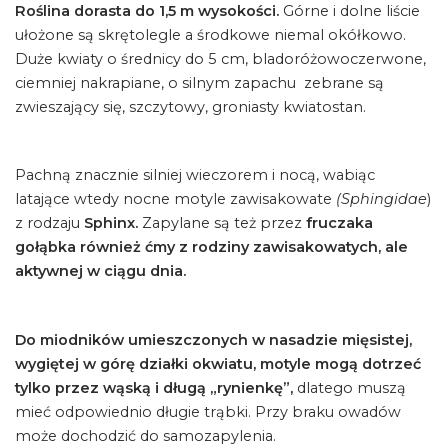
Roślina dorasta do 1,5 m wysokości.
Górne i dolne liście
ułożone są skrętolegle a środkowe niemal okółkowo.
Duże kwiaty o średnicy do 5 cm, bladoróżowoczerwone,
ciemniej nakrapiane, o silnym zapachu zebrane są
zwieszający się, szczytowy, groniasty kwiatostan.
Pachną znacznie silniej wieczorem i nocą, wabiąc
latające wtedy nocne motyle zawisakowate
(Sphingidae
)
z rodzaju
Sphinx.
Zapylane są też przez
fruczaka
gołąbka również ćmy z rodziny zawisakowatych, ale
aktywnej w ciągu dnia.
Do miodników umieszczonych w nasadzie mięsistej,
wygiętej w górę działki okwiatu, motyle mogą dotrzeć
tylko przez wąską i długą „rynienkę”,
dlatego muszą
mieć odpowiednio długie trąbki. Przy braku owadów
może dochodzić do samozapylenia.