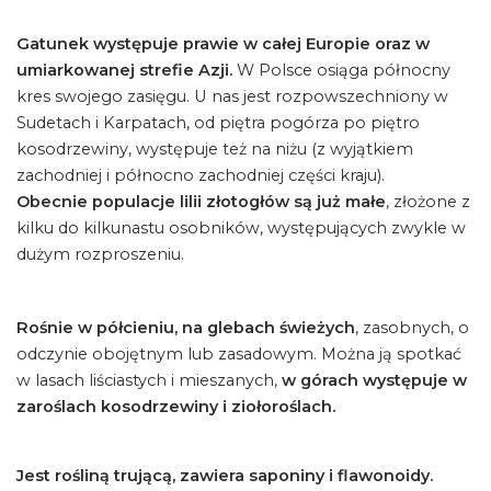
Gatunek występuje prawie w całej Europie oraz w
umiarkowanej strefie Azji.
W Polsce osiąga północny
kres swojego zasięgu. U nas jest rozpowszechniony w
Sudetach i Karpatach, od piętra pogórza po piętro
kosodrzewiny, występuje też na niżu (z wyjątkiem
zachodniej i północno zachodniej części kraju).
Obecnie populacje lilii złotogłów są już małe
, złożone z
kilku do kilkunastu osobników, występujących zwykle w
dużym rozproszeniu.
Rośnie w półcieniu, na glebach świeżych
, zasobnych, o
odczynie obojętnym lub zasadowym. Można ją spotkać
w lasach liściastych i mieszanych,
w górach występuje w
zaroślach kosodrzewiny i ziołoroślach.
Jest rośliną trującą, zawiera saponiny i flawonoidy.