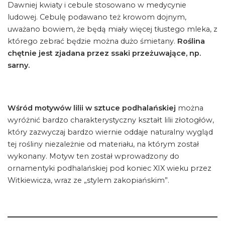
Dawniej kwiaty i cebule stosowano w medycynie
ludowej. Cebulę podawano też krowom dojnym,
uważano bowiem, że będą miały więcej tłustego mleka, z
którego zebrać będzie można dużo śmietany.
Roślina
chętnie jest zjadana przez ssaki przeżuwające, np.
sarny.
Wśród motywów lilii w sztuce podhalańskiej
można
wyróżnić bardzo charakterystyczny kształt lilii złotogłów,
który zazwyczaj bardzo wiernie oddaje naturalny wygląd
tej rośliny niezależnie od materiału, na którym został
wykonany. Motyw ten został wprowadzony do
ornamentyki podhalańskiej pod koniec XIX wieku przez
Witkiewicza, wraz ze „stylem zakopiańskim”.