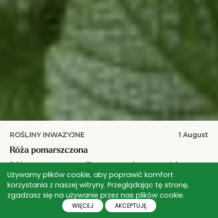
ROŚLINY INWAZYJNE
1 August
Róża pomarszczona
Róża pomarszczona (Rosa rugosa) – przywołuje na
myśl smak słodkiej konfitury, ale musicie wiedzieć, że ...
Używamy plików cookie, aby poprawić komfort
korzystania z naszej witryny. Przeglądając tę stronę,
Read more
zgadzasz się na używanie przez nas plików cookie.
WIĘCEJ
AKCEPTUJĘ