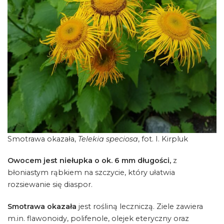
Smotrawa okazała,
Telekia speciosa
, fot. I. Kirpluk
Owocem jest niełupka o ok. 6 mm długości,
z
błoniastym rąbkiem na szczycie, który ułatwia
rozsiewanie się diaspor.
Smotrawa okazała
jest rośliną leczniczą. Ziele zawiera
m.in. flawonoidy, polifenole, olejek eteryczny oraz