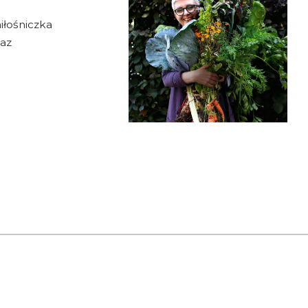
iłośniczka
raz