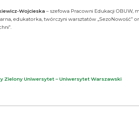
kiewicz-Wojcieska
– szefowa Pracowni Edukacji OBUW, m
linarna, edukatorka, twórczyni warsztatów „SezoNowość” o
hni”.
ny Zielony Uniwersytet – Uniwersytet Warszawski