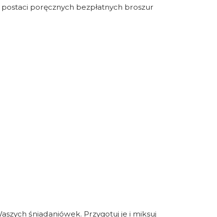
ostaci poręcznych bezpłatnych broszur
szych śniadaniówek. Przygotuj je i miksuj