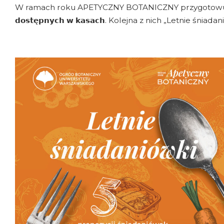
W ramach roku APETYCZNY BOTANICZNY przygotowujem
𝗱𝗼𝘀𝘁𝗲̨𝗽𝗻𝘆𝗰𝗵 𝘄 𝗸𝗮𝘀𝗮𝗰𝗵. Kolejna z nich „Letnie śnia