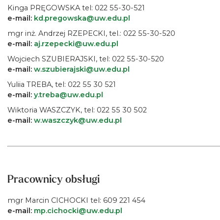
Kinga PRĘGOWSKA tel: 022 55-30-521
e-mail:
kd.pregowska@uw.edu.pl
mgr inż. Andrzej RZEPECKI, tel.: 022 55-30-520
e-mail:
aj.rzepecki@uw.edu.pl
Wojciech SZUBIERAJSKI, tel: 022 55-30-520
e-mail:
w.szubierajski@uw.edu.pl
Yuliia TREBA, tel: 022 55 30 521
e-mail:
y.treba@uw.edu.pl
Wiktoria WASZCZYK, tel: 022 55 30 502
e-mail:
w.waszczyk@uw.edu.pl
Pracownicy obsługi
mgr Marcin CICHOCKI tel: 609 221 454
e-mail:
mp.cichocki@uw.edu.pl