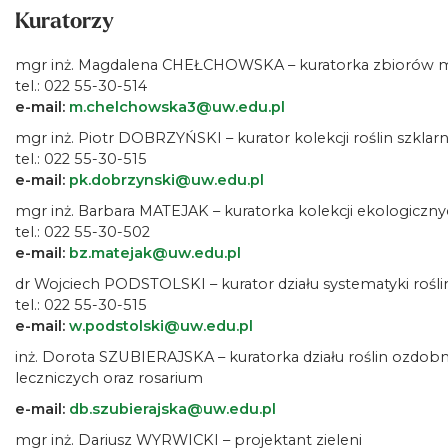
Kuratorzy
mgr inż. Magdalena CHEŁCHOWSKA – kuratorka zbiorów mat
tel.: 022 55-30-514
e-mail:
m.chelchowska3@uw.edu.pl
mgr inż. Piotr DOBRZYŃSKI – kurator kolekcji roślin szkla
tel.: 022 55-30-515
e-mail:
pk.dobrzynski@uw.edu.pl
mgr inż. Barbara MATEJAK – kuratorka kolekcji ekologicznych 
tel.: 022 55-30-502
e-mail:
bz.matejak@uw.edu.pl
dr Wojciech PODSTOLSKI – kurator działu systematyki rośli
tel.: 022 55-30-515
e-mail:
w.podstolski@uw.edu.pl
inż. Dorota SZUBIERAJSKA – kuratorka działu roślin ozdob
leczniczych oraz rosarium
e-mail:
db.szubierajska@uw.edu.pl
mgr inż. Dariusz WYRWICKI – projektant zieleni