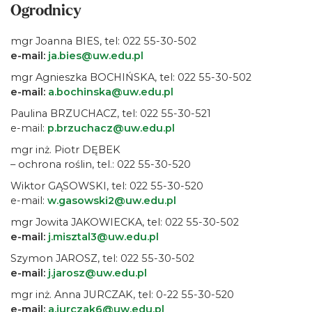
Ogrodnicy
mgr Joanna BIES, tel: 022 55-30-502
e-mail:
ja.bies@uw.edu.pl
mgr Agnieszka BOCHIŃSKA, tel: 022 55-30-502
e-mail:
a.bochinska@uw.edu.pl
Paulina BRZUCHACZ, tel: 022 55-30-521
e-mail:
p.brzuchacz@uw.edu.pl
mgr inż. Piotr DĘBEK
– ochrona roślin, tel.: 022 55-30-520
Wiktor GĄSOWSKI, tel: 022 55-30-520
e-mail:
w.gasowski2@uw.edu.pl
mgr Jowita JAKOWIECKA, tel: 022 55-30-502
e-mail:
j.misztal3@uw.edu.pl
Szymon JAROSZ, tel: 022 55-30-502
e-mail:
j.jarosz@uw.edu.pl
mgr inż. Anna JURCZAK, tel: 0-22 55-30-520
e-mail:
a.jurczak6@uw.edu.pl