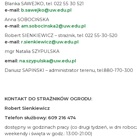
Blanka SAWEJKO, tel. 022 55 30 521
e-mail:
b.sawejko@uw.edu.pl
Anna SOBOCIŃSKA
e-mail:
am.sobocinska2@uw.edu.pl
Robert SIENKIEWICZ – strażnik, tel: 022 55-30-520
e-mail:
r.sienkiewicz@uw.edu.pl
mgr Natalia SZYPULSKA
email:
na.szypulska@uw.edu.pl
Dariusz SAPIŃSKI – administrator terenu, tel.880-170-300
KONTAKT DO STRAŻNIKÓW OGRODU:
Robert Sienkiewicz
Telefon służbowy: 609 216 474
dostępny w godzinach pracy (co drugi tydzień, w dni roboc
weekendy i święta w godz.: 13:00-21:00)