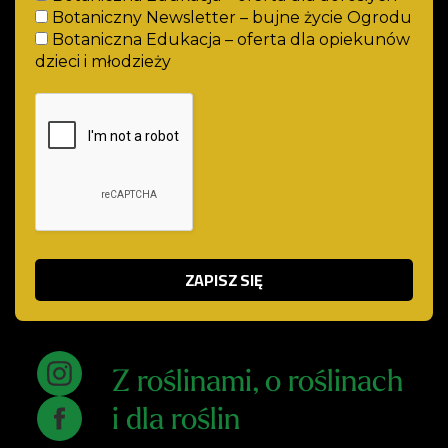
Botaniczny Newsletter – bujne życie Ogrodu
Botaniczna Edukacja – oferta dla opiekunów
dzieci i młodzieży
Z roślinami, o roślinach
i dla roślin