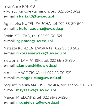
mgr Anna KARKUT
– kuratorka kolekcji nasion, tel.: 022 55-30-521
e-mail:
a.karkut3@uw.edu.pl
Agnieszka KUFEL-ZAUCHA, tel: 022 55-30-502
e-mail:
a.kufel-zaucha@uw.edu.p
Shirin KOHZAD, tel: 022 55-30-521
e-mail:
sg.poran@uw.edu.pl
Natasza KORZENIEWSKA tel: 022 55 30 502
e-mail:
n.korzeniewska@uw.edu.pl
Sławomir LAMPARSKI, tel: 022 55-30-520
e-mail:
s.lamparski@uw.edu.pl
Monika MAGDZICKA, tel: 022 55-30-521
e-mail:
m.magdzicka@uw.edu.pl
mgr inż. Marika MATUSZEWSKA, tel: 022 55-30-520
e-mail:
m.ryszawa@uw.edu.pl
Marcin MIELCARZ, tel: 022 55-30-520
e-mail:
mp.mielcarz@uw.edu.pl