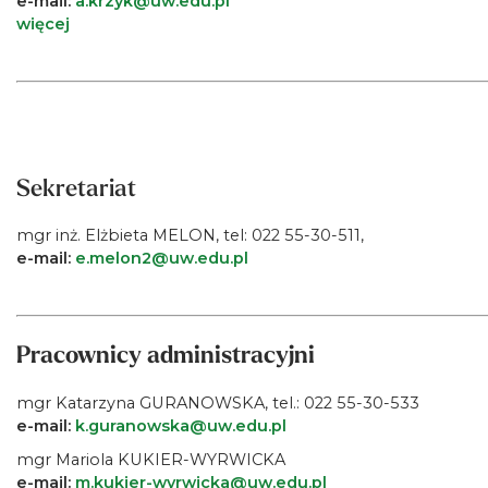
e-mail:
a.krzyk@uw.edu.pl
więcej
Sekretariat
mgr inż. Elżbieta MELON, tel: 022 55-30-511,
e-mail:
e.melon2@uw.edu.pl
Pracownicy administracyjni
mgr Katarzyna GURANOWSKA, tel.: 022 55-30-533
e-mail:
k.guranowska@uw.edu.pl
mgr Mariola KUKIER-WYRWICKA
e-mail:
m.kukier-wyrwicka@uw.edu.pl