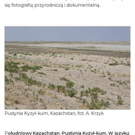
się fotografią przyrodniczą i dokumentalną.
Pustynia Kyzył-kum, Kazachstan, fot. A. Krzyk
P
ołudniowy Kazachstan. Pustynia Kyzył-kum. W języku