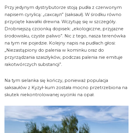
Przy jedynym dystrybutorze stoją pudła z czerwonym
napisem cyrylicą: „саксаул” (saksauł). W środku równo
przycięte kawałki drewna. Wczytuję się w szczegóły.
Drobniejszą czcionką dopisek: „ekologiczne, przyjazne
środowisku, czyste paliwo”. Nic z tego, nasza terenówka
na tym nie pojedzie. Kolejny napis na pudłach głosi:
„Niezastąpiony do palenia w kominku oraz do
przyrządzania szaszłyków, podczas palenia nie emituje
rakotwórczych substancji”.
Na tym sielanka się kończy, ponieważ populacja
saksaułów z Kyzył-kum została mocno przetrzebiona na
skutek niekontrolowanej wycinki na opał.