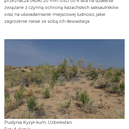
przeznacza około 20 mln USD co 4 lata na działania
związane z czynną ochroną kazachskich saksaulników
oraz na uświadamianie miejscowej ludności, jakie
zagrożenie niesie ze sobą ich dewastacja.
Pustynia Kyzył-kum, Uzbekistan.