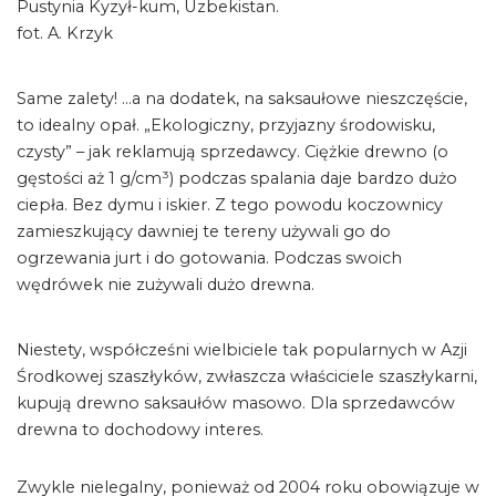
Pustynia Kyzył-kum, Uzbekistan.
fot. A. Krzyk
Same zalety! …a na dodatek, na saksaułowe nieszczęście,
to idealny opał. „Ekologiczny, przyjazny środowisku,
czysty” – jak reklamują sprzedawcy. Ciężkie drewno (o
gęstości aż 1 g/cm³) podczas spalania daje bardzo dużo
ciepła. Bez dymu i iskier. Z tego powodu koczownicy
zamieszkujący dawniej te tereny używali go do
ogrzewania jurt i do gotowania. Podczas swoich
wędrówek nie zużywali dużo drewna.
Niestety, współcześni wielbiciele tak popularnych w Azji
Środkowej szaszłyków, zwłaszcza właściciele szaszłykarni,
kupują drewno saksaułów masowo. Dla sprzedawców
drewna to dochodowy interes.
Zwykle nielegalny, ponieważ od 2004 roku obowiązuje w