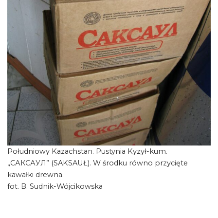
Południowy Kazachstan. Pustynia Kyzył-kum.
„САКСАУЛ” (SAKSAUŁ). W środku równo przycięte
kawałki drewna.
fot. B. Sudnik-Wójcikowska