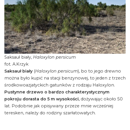
Saksauł biały,
Haloxylon persicum
fot. A.Krzyk
Saksauł biały
(
Haloxylon persicum
), bo to jego drewno
można było kupić na stacji benzynowej, to jeden z trzech
środkowoazjatyckich gatunków z rodzaju Haloxylon.
Pustynne drzewo o bardzo charakterystycznym
pokroju dorasta do 5 m wysokości,
dożywając około 50
lat. Podobnie jak opisywany przeze mnie wcześniej
teresken, należy do rodziny szarłatowatych.