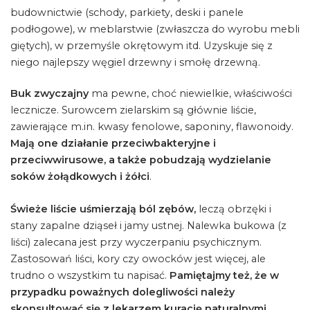
budownictwie (schody, parkiety, deski i panele
podłogowe), w meblarstwie (zwłaszcza do wyrobu mebli
giętych), w przemyśle okrętowym itd. Uzyskuje się z
niego najlepszy węgiel drzewny i smołę drzewną.
Buk zwyczajny
ma pewne, choć niewielkie, właściwości
lecznicze. Surowcem zielarskim są głównie liście,
zawierające m.in. kwasy fenolowe, saponiny, flawonoidy.
Mają one działanie przeciwbakteryjne i
przeciwwirusowe, a także pobudzają wydzielanie
soków żołądkowych i żółci
.
Świeże liście uśmierzają ból zębów,
leczą obrzęki i
stany zapalne dziąseł i jamy ustnej. Nalewka bukowa (z
liści) zalecana jest przy wyczerpaniu psychicznym.
Zastosowań liści, kory czy owocków jest więcej, ale
trudno o wszystkim tu napisać.
Pamiętajmy też, że w
przypadku poważnych dolegliwości należy
skonsultować się z lekarzem kurację naturalnymi