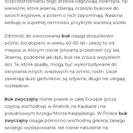
rozprzestrzenianiu tego drzewa odgrywają zwierzęta, np.
wiewiórki, które jesienią zbierają orzeszki bukowe do
swoich kryjówek, a potem o nich zapominają. Nasiona
kiełkują w zupełnej ciemności, przykryte warstwą ściółki.
Zdolność do owocowania
buk
osiąga stosunkowo
późno, bo dopiero w wieku 40-60 lat i zależy to od
miejsca, w którym rośnie (otwarta przestrzeń czy las).
Jesienią, podobnie jak dąb, buk nie zrzuca wszystkich
liści. Te, które spadły, mogą być wykorzystywane do
okrywania innych, wrażliwych na zimno, roślin. Liście
zawierają dużo garbników, są sztywne, długo nie ulegają
rozkładowi.
Buk zwyczajny
rośnie prawie w całej Europie (poza
częścią wschodnią), w Anatolii, na Kaukazie i na
południowym brzegu Morza Kaspijskiego. W Polsce
buk
zwyczajny
osiąga północno-wschodnią granicę zasięgu
swojego występowania. nie rośnie naturalnie na