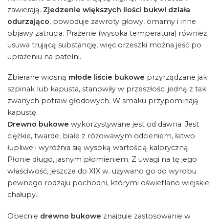
zawierają.
Zjedzenie większych ilości bukwi działa
odurzająco
, powoduje zawroty głowy, omamy i inne
objawy zatrucia. Prażenie (wysoka temperatura) również
usuwa trującą substancję, więc orzeszki można jeść po
uprażeniu na patelni.
Zbierane wiosną
młode liście bukowe
przyrządzane jak
szpinak lub kapusta, stanowiły w przeszłości jedną z tak
zwanych potraw głodowych. W smaku przypominają
kapustę.
Drewno bukowe
wykorzystywane jest od dawna. Jest
ciężkie, twarde, białe z różowawym odcieniem, łatwo
łupliwe i wyróżnia się wysoką wartością kaloryczną.
Płonie długo, jasnym płomieniem. Z uwagi na tę jego
właściwość, jeszcze do XIX w. używano go do wyrobu
pewnego rodzaju pochodni, którymi oświetlano wiejskie
chałupy.
Obecnie
drewno bukowe
znajduje zastosowanie w