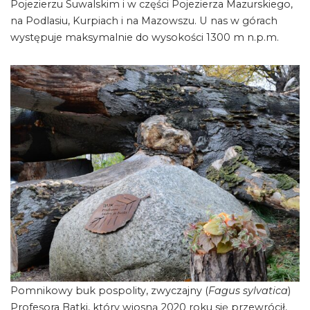
Pojezierzu Suwalskim i w części Pojezierza Mazurskiego,
na Podlasiu, Kurpiach i na Mazowszu. U nas w górach
występuje maksymalnie do wysokości 1300 m n.p.m.
Pomnikowy buk pospolity, zwyczajny (
Fagus sylvatica
)
Profesora Batki, który wiosną 2020 roku się przewrócił,