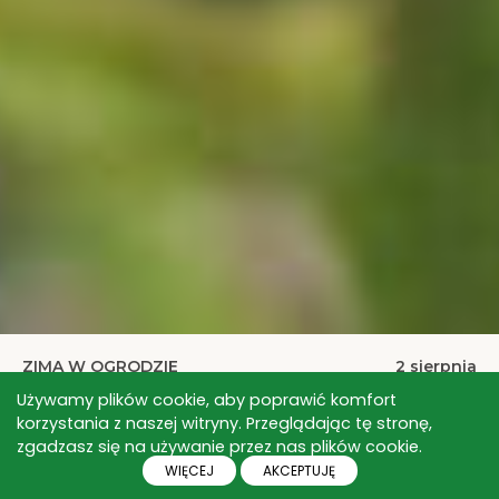
ZIMA W OGRODZIE
2 sierpnia
Bobrek trójlistkowy
Używamy plików cookie, aby poprawić komfort
korzystania z naszej witryny. Przeglądając tę stronę,
Dzisiaj zajmiemy się inną ważną grupą kryptofitów
zgadzasz się na używanie przez nas plików cookie.
(skrytopączkowych) w ramach klasyfikacji Raunkiaera,
WIĘCEJ
AKCEPTUJĘ
czyli roślinami błotnymi ...