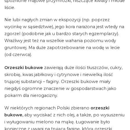
spóźnione majowe przymrozki, niszczące kwiaty i młode
liście.
Nie lubi nagłych zmian w ekspozycji (np. poprzez
wycinkę w sąsiedztwie), jego kora narażona jest wtedy na
zgorzel (podobnie jak u bardzo starych egzemplarzy).
Wrażliwy jest też na wszelkie wahania poziomu wody
gruntowej. Ma duże zapotrzebowanie na wodę w lecie
(od czerwca).
Orzeszki bukowe
zawierają duże ilości tłuszczów, cukry,
skrobię, kwas jabłkowy i cytrynowe i niewielką ilość
trującej substancji – faginy. Orzeszki bukowe miały
niegdyś ogromne znaczenie w gospodarstwach jako
pokarm dla nierogacizny.
W niektórych regionach Polski zbierano
orzeszki
bukowe,
aby wyciskać z nich olej, a także, po wysuszeniu
i wyługowaniu mielono na mąkę. Ługowanie było
konieczne z uwagi na trującą faginę, którą orzeszki