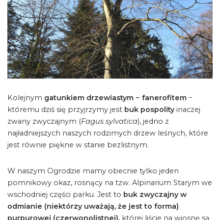
Kolejnym
gatunkiem drzewiastym − fanerofitem
−
któremu dziś się przyjrzymy jest
buk pospolity
inaczej
zwany zwyczajnym (
Fagus sylvatica
), jedno z
najładniejszych naszych rodzimych drzew leśnych, które
jest równie piękne w stanie bezlistnym.
W naszym Ogrodzie mamy obecnie tylko jeden
pomnikowy okaz, rosnący na tzw. Alpinarium Starym we
wschodniej części parku. Jest to
buk zwyczajny w
odmianie (niektórzy uważają, że jest to forma)
purpurowej (czerwonolistnej),
której liście na wiosnę są