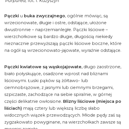
'Purpurea,
fot. I. Kuzyszyn
Pączki
u
buka zwyczajnego
, ogólnie mówiąc, są
wrzecionowate, długie i ostre, odstające, ułożone
dwustronnie – naprzemianległe. Pączki liściowe –
wierzchołkowe są bardzo długie, długością niekiedy
nieznacznie przewyższają pączki liściowe boczne, które
na ogół są wrzecionowato-jajowate, wyraźnie odstające.
Pączki kwiatowe są wąskojajowate,
długo zaostrzone,
biało połyskujące, osadzone wprost nad bliznami
liściowymi. Łuski pąków są żółtawo- lub
ciemnobrązowe, z jasnymi lub ciemnymi brzegami,
szpiczaste, zachodzące na siebie spiralnie, w górnej
części delikatnie owłosione.
Blizny liściowe (miejsca po
liściach)
mają cztery lub większą liczbę słabo
widocznych wiązek przewodzących. Młode pędy zaś są
zygzakowato powyginane, na wierzchołkach zawsze są