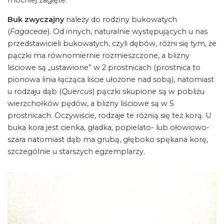
mocniej zagięte.
Buk zwyczajny
należy do rodziny bukowatych
(
Fagaceae
). Od innych, naturalnie występujących u nas
przedstawicieli bukowatych, czyli dębów, różni się tym, że
pączki ma równomiernie rozmieszczone, a blizny
liściowe są „ustawione” w 2 prostnicach (prostnica to
pionowa linia łącząca liście ułożone nad sobą), natomiast
u rodzaju dąb (
Quercus
) pączki skupione są w pobliżu
wierzchołków pędów, a blizny liściowe są w 5
prostnicach. Oczywiście, rodzaje te różnią się też korą. U
buka kora jest cienka, gładka, popielato- lub ołowiowo-
szara natomiast dąb ma grubą, głęboko spękana korę,
szczególnie u starszych egzemplarzy.