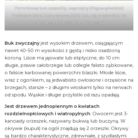
Pomnikowy buk pospolity, zwyczajny (
Fagus sylvatica
)
Profesora Batki, który wiosną 2020 roku się przewrócił. Na
zdjęciu w latach 90. Fot. J. Pajewski.
Buk zwyczajny
jest wysokim drzewem, osiągającym
nawet 40-50 m wysokości z gęstą i nisko osadzoną
koroną. Liście ma jajowate lub eliptyczne, do 10 cm
długie, prawie całobrzegie lub odlegle falisto ząbkowane,
o faliście karbowanej powierzchni blaszki. Młode liście,
wraz z ogonkiem, są jedwabisto owłosione i orzęsione na
brzegach, starsze – z długimi włoskami tylko na nerwach
od spodu. Wąskie i długie przylistki od razu opadają.
Jest drzewem jednopiennym o kwiatach
rozdzielnopłciowych i wiatropylnych
. Owocem jest 3-
kanciasty orzeszek, nazywany bukwią lub buczyną. W
okrywie (kupuli) na ogół znajdują się 2 orzeszki. Okrywy
są bardzo charakterystyczne, zdrewniałe, z szydlastymi