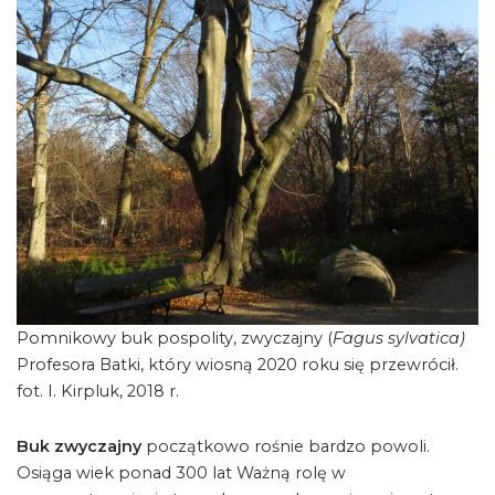
Pomnikowy buk pospolity, zwyczajny (
Fagus sylvatica)
Profesora Batki, który wiosną 2020 roku się przewrócił.
fot. I. Kirpluk, 2018 r.
Buk zwyczajny
początkowo rośnie bardzo powoli.
Osiąga wiek ponad 300 lat Ważną rolę w