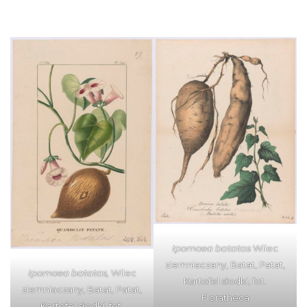
Ipomoea batatas
Wilec
ziemniaczany, Batat, Patat,
Ipomoea batatas,
Wilec
Kartofel słodki, fot.
ziemniaczany, Batat, Patat,
Floratheca
Kartofel słodki, fot.