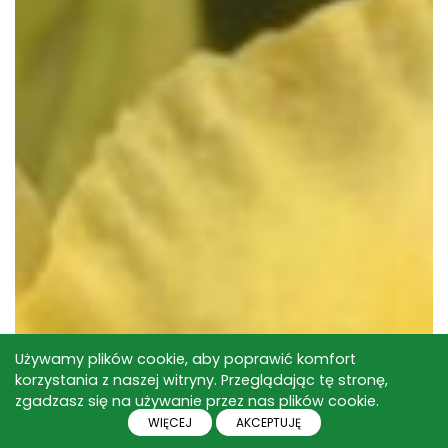
Używamy plików cookie, aby poprawić komfort
korzystania z naszej witryny. Przeglądając tę stronę,
zgadzasz się na używanie przez nas plików cookie.
WIĘCEJ
AKCEPTUJĘ