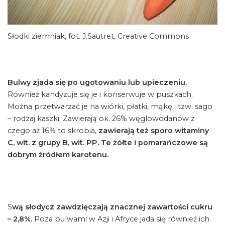
Słodki ziemniak, fot. J.Sautret, Creative Commons
Bulwy zjada się po ugotowaniu lub upieczeniu.
Również kandyzuje się je i konserwuje w puszkach.
Można przetwarzać je na wiórki, płatki, mąkę i tzw. sago
– rodzaj kaszki. Zawierają ok. 26% węglowodanów z
czego aż 16% to skrobia,
zawierają też sporo witaminy
C, wit. z grupy B, wit. PP. Te żółte i pomarańczowe są
dobrym źródłem karotenu.
S
wą słodycz zawdzięczają znacznej zawartości cukru
– 2,8%.
Poza bulwami w Azji i Afryce jada się również ich