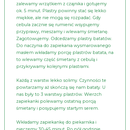
zalewamy wrzątkiem z czajnika i gotujemy
ok. 5 minut. Plastry powinny stać się lekko
miękkie, ale nie mogą się rozpadać. Gdy
cebula zacznie się rumienić wsypujemy
przyprawy, mieszamy i wlewamy śmietanę.
Zagotowujemy. Odcedzamy plastry batatów.
Do naczynia do zapiekania wysmarowanego
masłem wkładamy porcję plastrów batata, na
to wlewamy część śmietany z cebulą i
przykrywamy kolejnymi plastrami.
Każdą z warstw lekko solimy. Czynności te
powtarzamy aż skończą się nam bataty. U
nas były to 3 warstwy plastrów. Wierzch
zapiekanki polewamy ostatnią porcją
śmietany i posypujemy startym serem.
Wkładamy zapiekankę do piekarnika i
pieczemy 30-45 minut. Po pół godzinie