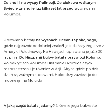
Zelandii i na wyspy Polinezji. Co ciekawe w Starym
Świecie znano je już kilkaset lat przed w
yprawami
Kolumba.
Uprawiano bataty
na wyspach Oceanu Spokojnego,
gdzie najprawdopodobniej znaleźli je indiańscy żeglarze z
Ameryki Południowej. Na Hawajach uprawiano je już 500
lat p.n.e.
Do Hiszpanii bulwy batata przywiózł Kolumb.
Po odkryciach Kolumba Hiszpanie i Portugalczycy
rozprzestrzenili je również w Azji i Afryce gdzie po dziś
dzień są ważnymi uprawami. Holendrzy zawieźli je do
Indonezji i na Molukki.
A jaką część batata jadamy?
Głównie jego bulwiaste