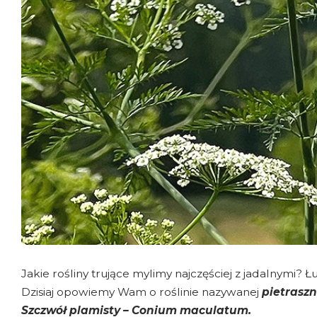
Jakie rośliny trujące mylimy najczęściej z jadalnymi
Dzisiaj opowiemy Wam o roślinie nazywanej
pietrasz
Szczwół plamisty – Conium maculatum.