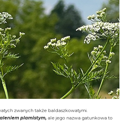
rowatych zwanych także baldaszkowatymi.
zaleniem plamistym,
ale jego nazwa gatunkowa to