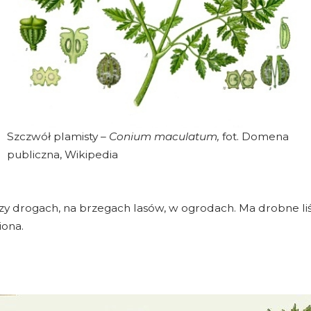
Szczwół plamisty –
Conium maculatum,
fot. Domena
publiczna, Wikipedia
zy drogach, na brzegach lasów, w ogrodach. Ma drobne liś
iona.