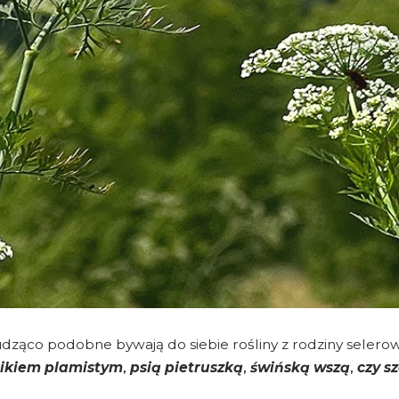
? Łudząco podobne bywają do siebie rośliny z rodziny sele
nikiem plamistym
,
psią pietruszką
,
świńską wszą
,
czy
s