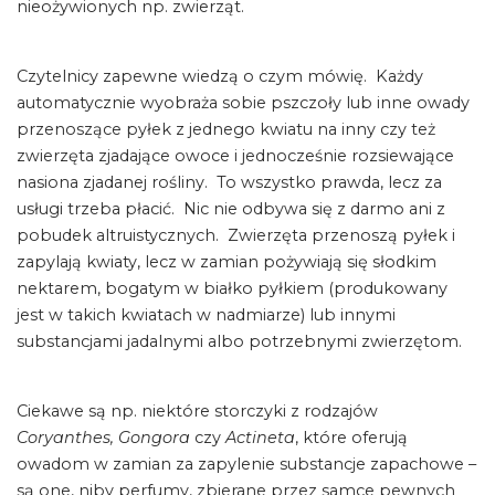
nieożywionych np. zwierząt.
Czytelnicy zapewne wiedzą o czym mówię. Każdy
automatycznie wyobraża sobie pszczoły lub inne owady
przenoszące pyłek z jednego kwiatu na inny czy też
zwierzęta zjadające owoce i jednocześnie rozsiewające
nasiona zjadanej rośliny. To wszystko prawda, lecz za
usługi trzeba płacić. Nic nie odbywa się z darmo ani z
pobudek altruistycznych. Zwierzęta przenoszą pyłek i
zapylają kwiaty, lecz w zamian pożywiają się słodkim
nektarem, bogatym w białko pyłkiem (produkowany
jest w takich kwiatach w nadmiarze) lub innymi
substancjami jadalnymi albo potrzebnymi zwierzętom.
Ciekawe są np. niektóre storczyki z rodzajów
Coryanthes, Gongora
czy
Actineta
, które oferują
owadom w zamian za zapylenie substancje zapachowe –
są one, niby perfumy, zbierane przez samce pewnych