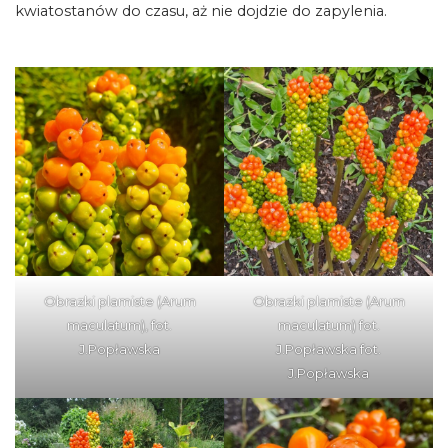
kwiatostanów do czasu, aż nie dojdzie do zapylenia.
Obrazki plamiste (Arum
Obrazki plamiste (Arum
maculatum), fot.
maculatum) fot.
J.Popławska
J.Popławska fot.
J.Popławska