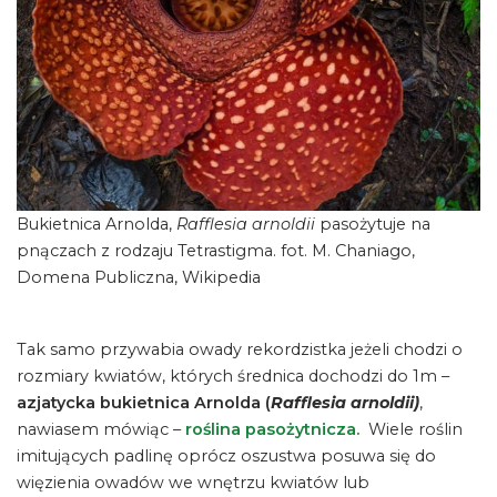
Bukietnica Arnolda,
Rafflesia arnoldii
pasożytuje na
pnączach z rodzaju Tetrastigma. fot. M. Chaniago,
Domena Publiczna, Wikipedia
Tak samo przywabia owady rekordzistka jeżeli chodzi o
rozmiary kwiatów, których średnica dochodzi do 1m –
azjatycka bukietnica Arnolda (
Rafflesia arnoldii)
,
nawiasem mówiąc –
roślina pasożytnicza.
Wiele roślin
imitujących padlinę oprócz oszustwa posuwa się do
więzienia owadów we wnętrzu kwiatów lub