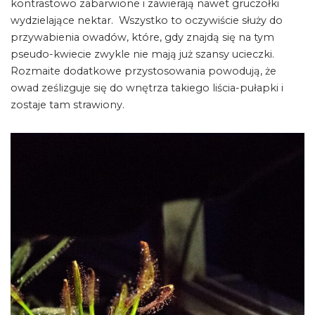
kontrastowo zabarwione i zawierają nawet gruczołki
wydzielające nektar. Wszystko to oczywiście służy do
przywabienia owadów, które, gdy znajdą się na tym
pseudo-kwiecie zwykle nie mają już szansy ucieczki.
Rozmaite dodatkowe przystosowania powodują, że
owad ześlizguje się do wnętrza takiego liścia-pułapki i
zostaje tam strawiony.