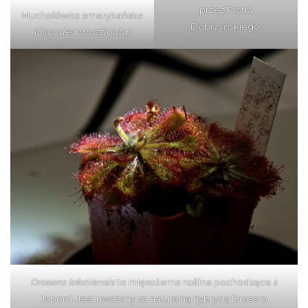
przez Piotra
Muchołówka amerykańska
Dobrzyńskiego.
(
Dionaea muscipula)
Drosera tokaiensis
to mięsożerna roślina pochodząca z
Japonii. Jest uważany za naturalną hybrydę Drosera