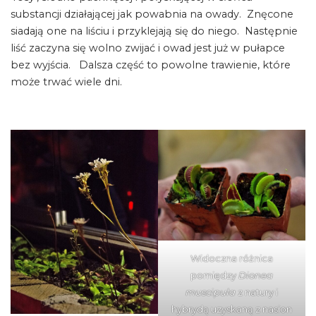
substancji działającej jak powabnia na owady. Znęcone
siadają one na liściu i przyklejają się do niego. Następnie
liść zaczyna się wolno zwijać i owad jest już w pułapce
bez wyjścia. Dalsza część to powolne trawienie, które
może trwać wiele dni.
Widoczna różnica
pomiędzy
Dionea
muscipula
z natury i
hybrydą uzyskaną z nasion