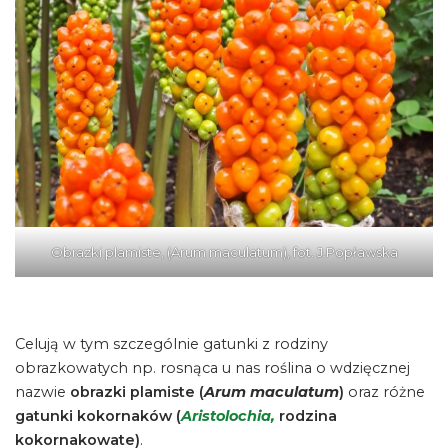
Obrazki plamiste, (Arum maculatum), fot. J.Popławska
Celują w tym szczególnie gatunki z rodziny
obrazkowatych np. rosnąca u nas roślina o wdzięcznej
nazwie
obrazki plamiste (
Arum maculatum
)
oraz różne
gatunki kokornaków (
Aristolochia,
rodzina
kokornakowate)
.