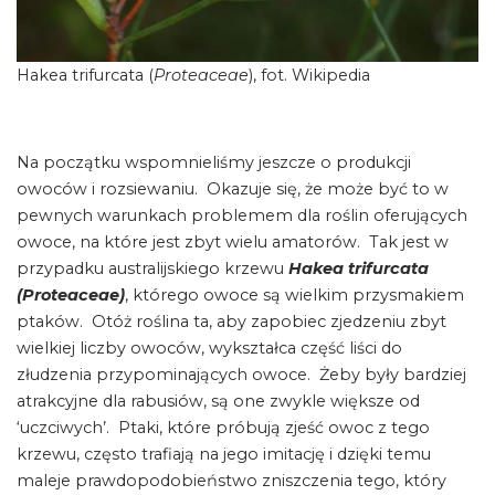
Hakea trifurcata (
Proteaceae
), fot. Wikipedia
Na początku wspomnieliśmy jeszcze o produkcji
owoców i rozsiewaniu. Okazuje się, że może być to w
pewnych warunkach problemem dla roślin oferujących
owoce, na które jest zbyt wielu amatorów. Tak jest w
przypadku australijskiego krzewu
Hakea trifurcata
(Proteaceae)
, którego owoce są wielkim przysmakiem
ptaków. Otóż roślina ta, aby zapobiec zjedzeniu zbyt
wielkiej liczby owoców, wykształca część liści do
złudzenia przypominających owoce. Żeby były bardziej
atrakcyjne dla rabusiów, są one zwykle większe od
‘uczciwych’. Ptaki, które próbują zjeść owoc z tego
krzewu, często trafiają na jego imitację i dzięki temu
maleje prawdopodobieństwo zniszczenia tego, który