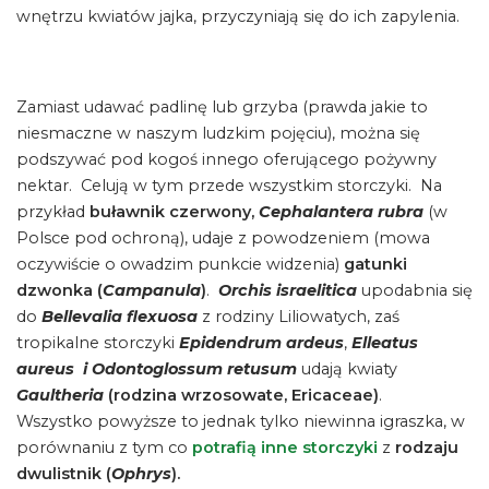
wnętrzu kwiatów jajka, przyczyniają się do ich zapylenia.
Zamiast udawać padlinę lub grzyba (prawda jakie to
niesmaczne w naszym ludzkim pojęciu), można się
podszywać pod kogoś innego oferującego pożywny
nektar. Celują w tym przede wszystkim storczyki. Na
przykład
buławnik czerwony,
Cephalantera rubra
(w
Polsce pod ochroną), udaje z powodzeniem (mowa
oczywiście o owadzim punkcie widzenia)
gatunki
dzwonka (
Campanula
)
.
Orchis israelitica
upodabnia się
do
Bellevalia flexuosa
z rodziny Liliowatych, zaś
tropikalne storczyki
Epidendrum ardeus
,
Elleatus
aureus i Odontoglossum retusum
udają kwiaty
Gaultheria
(rodzina wrzosowate, Ericaceae)
.
Wszystko powyższe to jednak tylko niewinna igraszka, w
porównaniu z tym co
potrafią inne storczyki
z
rodzaju
dwulistnik (
Ophrys
).