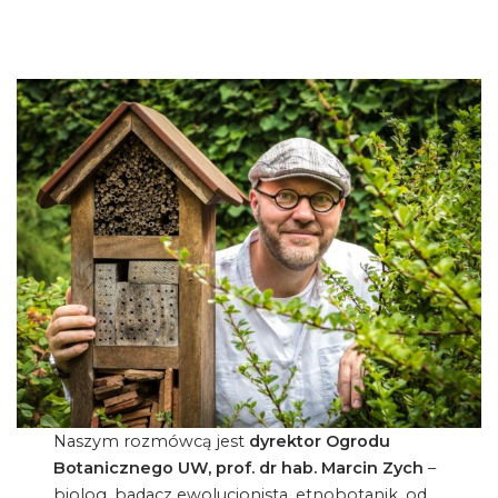
Naszym rozmówcą jest
dyrektor Ogrodu
Botanicznego UW, prof. dr hab.
Marcin Zych
–
biolog, badacz ewolucjonista, etnobotanik, od