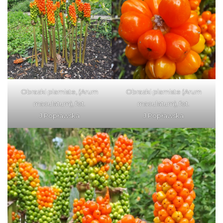
Obrazki plamiste, (Arum
Obrazki plamiste (Arum
maculatum), fot.
maculatum), fot.
J.Popławska
J.Popławska