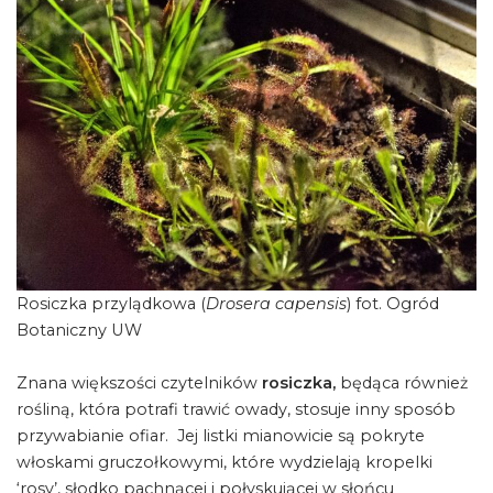
Rosiczka przylądkowa (
Drosera capensis
) fot. Ogród
Botaniczny UW
Znana większości czytelników
rosiczka,
będąca również
rośliną, która potrafi trawić owady, stosuje inny sposób
przywabianie ofiar. Jej listki mianowicie są pokryte
włoskami gruczołkowymi, które wydzielają kropelki
‘rosy’, słodko pachnącej i połyskującej w słońcu