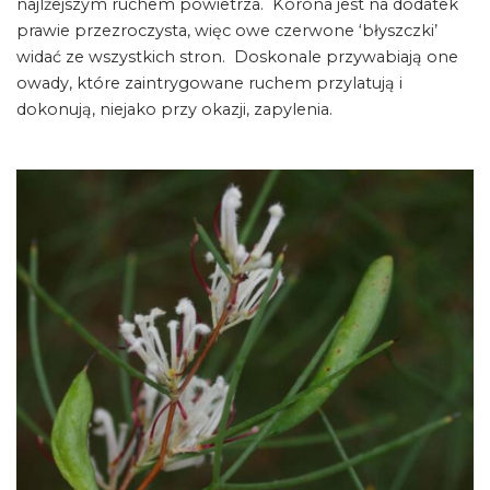
najlżejszym ruchem powietrza. Korona jest na dodatek
prawie przezroczysta, więc owe czerwone ‘błyszczki’
widać ze wszystkich stron. Doskonale przywabiają one
owady, które zaintrygowane ruchem przylatują i
dokonują, niejako przy okazji, zapylenia.