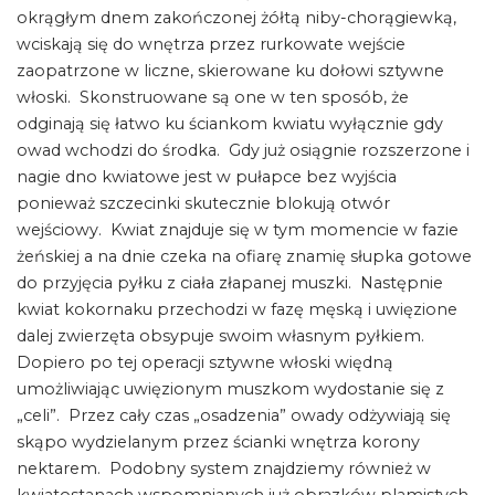
okrągłym dnem zakończonej żółtą niby-chorągiewką,
wciskają się do wnętrza przez rurkowate wejście
zaopatrzone w liczne, skierowane ku dołowi sztywne
włoski. Skonstruowane są one w ten sposób, że
odginają się łatwo ku ściankom kwiatu wyłącznie gdy
owad wchodzi do środka. Gdy już osiągnie rozszerzone i
nagie dno kwiatowe jest w pułapce bez wyjścia
ponieważ szczecinki skutecznie blokują otwór
wejściowy. Kwiat znajduje się w tym momencie w fazie
żeńskiej a na dnie czeka na ofiarę znamię słupka gotowe
do przyjęcia pyłku z ciała złapanej muszki. Następnie
kwiat kokornaku przechodzi w fazę męską i uwięzione
dalej zwierzęta obsypuje swoim własnym pyłkiem.
Dopiero po tej operacji sztywne włoski więdną
umożliwiając uwięzionym muszkom wydostanie się z
„celi”. Przez cały czas „osadzenia” owady odżywiają się
skąpo wydzielanym przez ścianki wnętrza korony
nektarem. Podobny system znajdziemy również w