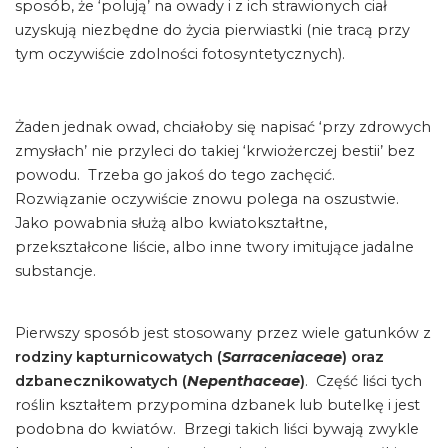
sposób, że ‘polują’ na owady i z ich strawionych ciał
uzyskują niezbędne do życia pierwiastki (nie tracą przy
tym oczywiście zdolności fotosyntetycznych).
Żaden jednak owad, chciałoby się napisać ‘przy zdrowych
zmysłach’ nie przyleci do takiej ‘krwiożerczej bestii’ bez
powodu. Trzeba go jakoś do tego zachęcić.
Rozwiązanie oczywiście znowu polega na oszustwie.
Jako powabnia służą albo kwiatokształtne,
przekształcone liście, albo inne twory imitujące jadalne
substancje.
Pierwszy sposób jest stosowany przez wiele gatunków z
rodziny kapturnicowatych (
Sarraceniaceae
) oraz
dzbanecznikowatych (
Nepenthaceae
)
. Część liści tych
roślin kształtem przypomina dzbanek lub butelkę i jest
podobna do kwiatów. Brzegi takich liści bywają zwykle