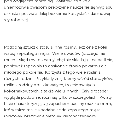
pod względem morfologii kwiatów, co z kolei
uniemożliwia owadom precyzyjne nauczenie się wyglądu
oszusta i pozwala dalej bezkarnie korzystać z darmowej
siły roboczej.
Podobną sztuczki stosują inne rośliny, lecz one z kolei
wabią zepsutego mięsa. Wiele owadów (szczególnie
much – skąd my to znamy) chętnie składa jaja na padlinie,
ponieważ zapewnia to doskonałe źródło pokarmu dla
młodego pokolenia. Korzysta z tego wiele roślin z
różnych rodzin. Przykłady znajdziemy wśród storczyków,
roślin z rodziny obrazkowatych, trojeściowatych i
kokornakowatych, a także wielu innych. Cały proceder
wygląda podobnie, różni się tylko w szczegółach. Kwiaty
takie charakteryzują się zapachem padliny oraz kolorem,
który także ma je upodabniać do zepsutego mięsa
(brązowy, brązowo-fioletowy, ciemnoczerwony).